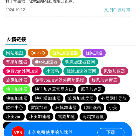
解非常生动，让我能够轻松理解知识点。
2024-10-12
支持
[0]
反对
[0]
友情链接
网站地图
QuickQ
旋风加速度器
旋风加速
坚果加速器
tiktok加速器
狗急加速器官网
免费vqn外网加速
小蓝鸟
优途加速器官网
风驰加速器
旋风加速器
免费vps加速器外网苹果版
旋风加速度器
快连加速器
快连加速器官网入口
原子加速器
快鸭加速器
快柠檬加速器
旋风加速度器
外网网址导航
软件中心
雷霆加速
狂飙加速器
哔咔漫画
小美
小美vpn
小美加速器
雷霆加速
海鸥加速度
海鸥加速器下载
雷霆加速版ins
雷霆加速下载
永久免费使用的加速器
下载