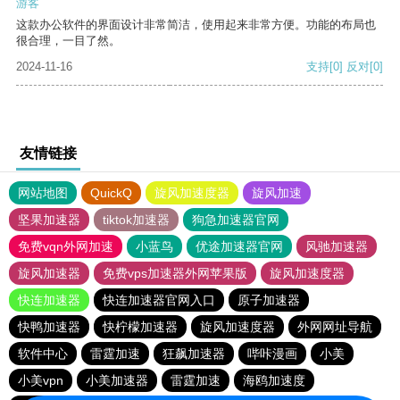
游客
这款办公软件的界面设计非常简洁，使用起来非常方便。功能的布局也
很合理，一目了然。
2024-11-16
支持
[0]
反对
[0]
友情链接
网站地图
QuickQ
旋风加速度器
旋风加速
坚果加速器
tiktok加速器
狗急加速器官网
免费vqn外网加速
小蓝鸟
优途加速器官网
风驰加速器
旋风加速器
免费vps加速器外网苹果版
旋风加速度器
快连加速器
快连加速器官网入口
原子加速器
快鸭加速器
快柠檬加速器
旋风加速度器
外网网址导航
软件中心
雷霆加速
狂飙加速器
哔咔漫画
小美
小美vpn
小美加速器
雷霆加速
海鸥加速度