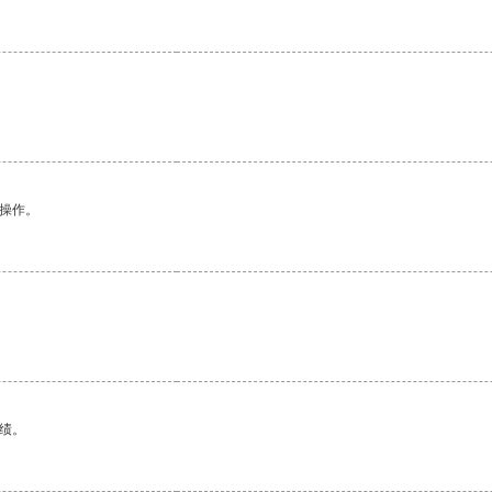
悉操作。
绩。